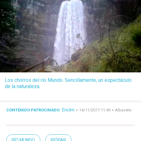
Los chorros del río Mundo. Sencillamente, un espectáculo
de la naturaleza.
Enclm
-
-
CONTENIDO PATROCINADO
14/11/2017 11:49
Albacete
RÍO MUNDO
RIÓPAR