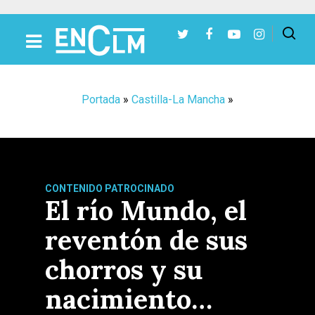
Presiona Intro para buscar o ESC para cerrar
Portada
»
Castilla-La Mancha
»
CONTENIDO PATROCINADO
El río Mundo, el
reventón de sus
chorros y su
nacimiento…