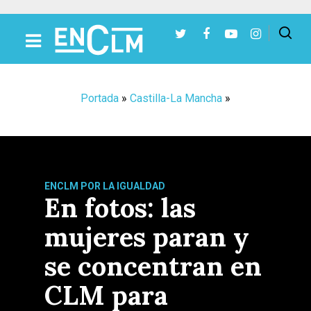
Presiona Intro para buscar o ESC para cerrar
Portada
»
Castilla-La Mancha
»
ENCLM POR LA IGUALDAD
En fotos: las
mujeres paran y
se concentran en
CLM para