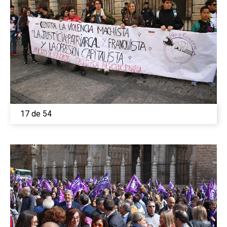
Medio Ambiente
Planeta Rural
Especiales
Política
Galerías
17 de 54