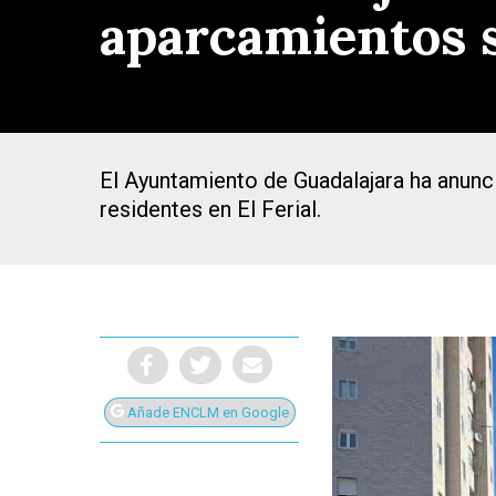
aparcamientos 
El Ayuntamiento de Guadalajara ha anunci
residentes en El Ferial.
Presiona Intro para buscar o ESC para cerrar
Añade ENCLM en Google