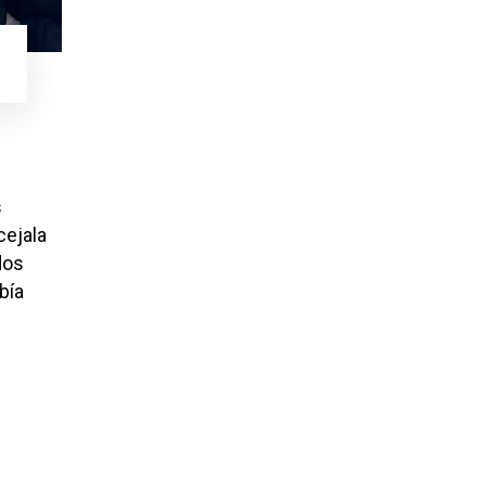
s
cejala
dos
bía