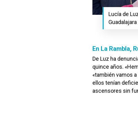
Lucía de Lu
Guadalajara
En La Rambla, R
De Luz ha denunci
quince años. «Hem
«también vamos a r
ellos tenían defici
ascensores sin fu