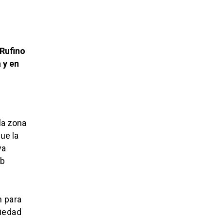
 Rufino
 y en
la zona
ue la
ya
eb
n para
piedad