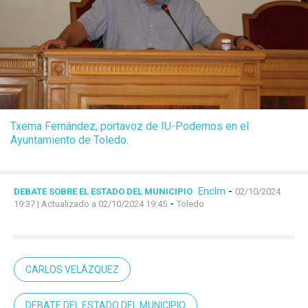
Txema Fernández, portavoz de IU-Podemos en el
Ayuntamiento de Toledo.
Enclm
-
DEBATE SOBRE EL ESTADO DEL MUNICIPIO
02/10/2024
-
19:37
| Actualizado a 02/10/2024 19:45
Toledo
CARLOS VELÁZQUEZ
DEBATE DEL ESTADO DEL MUNICIPIO