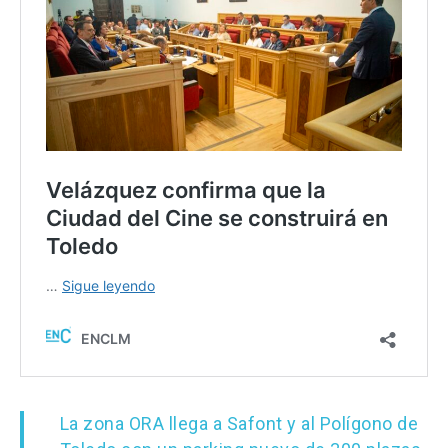
Castilla-La Manch
Toledo
Sanidad
Ciudad Real
Economía
Albacete
Educación
Cuenca
La zona ORA llega a Safont y al Polígono de
Cultura