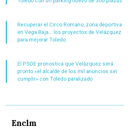
Toledo con un parking nuevo de 300 plazas
Guadalajara
Deportes
Talavera
Sucesos
Recuperar el Circo Romano, zona deportiva
en Vega Baja… los proyectos de Velázquez
Medio Ambiente
para mejorar Toledo
Planeta Rural
Especiales
El PSOE pronostica que Velázquez será
Política
pronto «el alcalde de los mil anuncios sin
cumplir» con Toledo paralizado
Galerías
Enclm