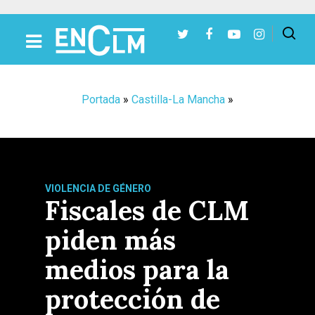
Presiona Intro para buscar o ESC para cerrar
Portada
»
Castilla-La Mancha
»
VIOLENCIA DE GÉNERO
Fiscales de CLM
piden más
medios para la
protección de