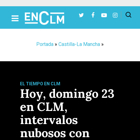
Presiona Intro para buscar o ESC para cerrar
Portada
»
Castilla-La Mancha
»
EL TIEMPO EN CLM
Hoy, domingo 23
en CLM,
intervalos
nubosos con