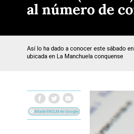
al número de co
Así lo ha dado a conocer este sábado en 
ubicada en La Manchuela conquense
Añade ENCLM en Google
Presiona Intro para buscar o ESC para cerrar