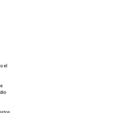
o el
te
dio
istos