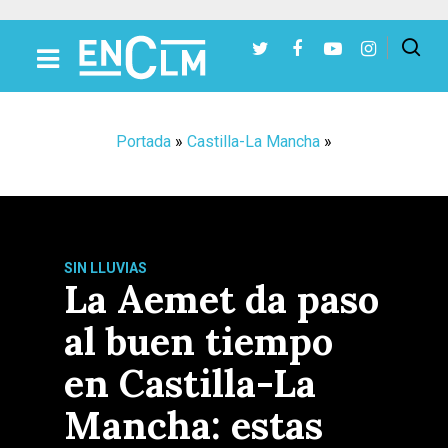
Presiona Intro para buscar o ESC para cerrar
Portada
»
Castilla-La Mancha
»
SIN LLUVIAS
La Aemet da paso
al buen tiempo
en Castilla-La
Mancha: estas