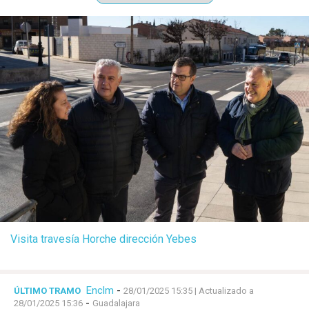
Visita travesía Horche dirección Yebes
Enclm
-
ÚLTIMO TRAMO
28/01/2025 15:35
| Actualizado a
-
28/01/2025 15:36
Guadalajara