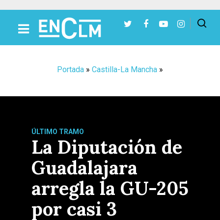
Presiona Intro para buscar o ESC para cerrar
Portada
»
Castilla-La Mancha
»
ÚLTIMO TRAMO
La Diputación de
Guadalajara
arregla la GU-205
por casi 3