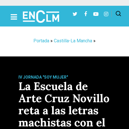
Presiona Intro para buscar o ESC para cerrar
Portada
»
Castilla-La Mancha
»
IV JORNADA "SOY MUJER"
La Escuela de
Arte Cruz Novillo
reta a las letras
machistas con el