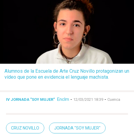
Alumnos de la Escuela de Arte Cruz Novillo protagonizan un
vídeo que pone en evidencia el lenguaje machista.
Enclm
-
-
IV JORNADA "SOY MUJER"
12/03/2021 18:39
Cuenca
CRUZ NOVILLO
JORNADA "SOY MUJER"