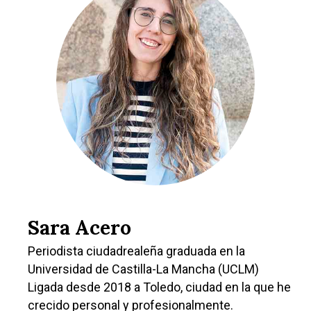
Castilla-La Manch
Toledo
Sanidad
Ciudad Real
Economía
Albacete
Educación
Cuenca
Sara Acero
Cultura
Guadalajara
Periodista ciudadrealeña graduada en la
Deportes
Talavera
Universidad de Castilla-La Mancha (UCLM)
Sucesos
Ligada desde 2018 a Toledo, ciudad en la que he
crecido personal y profesionalmente.