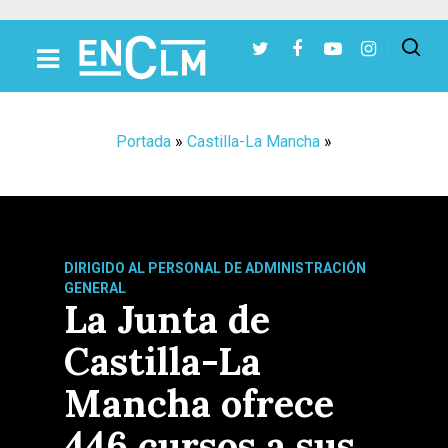
Presiona Intro para buscar o ESC para cerrar
Portada
»
Castilla-La Mancha
»
DIRIGIDO AL PERSONAL DE ADMINISTRACIÓN
GENERAL
La Junta de
Castilla-La
Mancha ofrece
446 cursos a sus