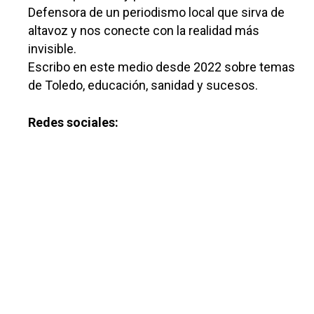
Medio Ambiente
Defensora de un periodismo local que sirva de
Planeta Rural
altavoz y nos conecte con la realidad más
invisible.
Especiales
Escribo en este medio desde 2022 sobre temas
Política
de Toledo, educación, sanidad y sucesos.
Galerías
Redes sociales: