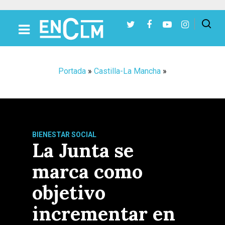
Presiona Intro para buscar o ESC para cerrar
Portada
»
Castilla-La Mancha
»
BIENESTAR SOCIAL
La Junta se
marca como
objetivo
incrementar en