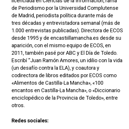
Sucesos
licenciada en Ciencias de la Información, rama
de Periodismo por la Universidad Complutense
Medio Ambiente
de Madrid, periodista política durante más de
Planeta Rural
tres décadas y entrevistadora semanal (más de
1.000 entrevistas publicadas). Directora de ECOS
Especiales
desde 1995 y de encastiillamancha.es desde su
aparición, con el mismo equipo de ECOS, en
Política
2011, también pasé por ABC y El Día de Toledo.
Galerías
Escribí “Juan Ramón Amores, un idilio con la vida
(un desafío contra la ELA), y coautora y
codirectora de libros editados por ECOS como
«Alimentos de Castilla-La Mancha», «100
encantos en Castilla-La Mancha», o «Diccionario
enciclopédico de la Provincia de Toledo», entre
otros.
Redes sociales: