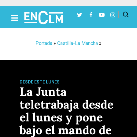
Presiona Intro para buscar o ESC para cerrar
Portada
»
Castilla-La Mancha
»
DESDE ESTE LUNES
La Junta
teletrabaja desde
el lunes y pone
bajo el mando de