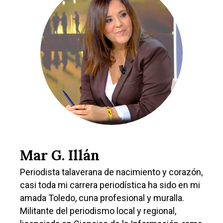
Castilla-La Manch
Toledo
Sanidad
Ciudad Real
Economía
Mar G. Illán
Albacete
Educación
Periodista talaverana de nacimiento y corazón,
Cuenca
Cultura
casi toda mi carrera periodística ha sido en mi
Guadalajara
amada Toledo, cuna profesional y muralla.
Deportes
Talavera
Militante del periodismo local y regional,