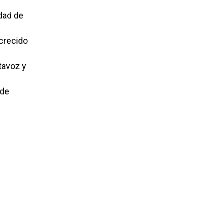
dad de
 crecido
tavoz y
 de