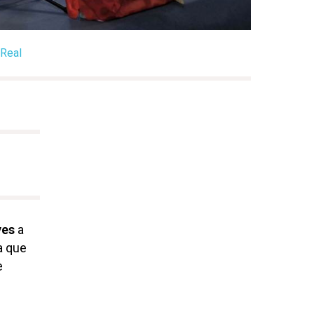
 Real
yes
a
a que
e