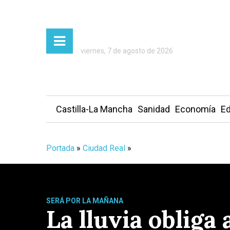
viernes, 7 de agosto de 2026
Castilla-La Mancha
Sanidad
Economía
Ed
Portada
»
Ciudad Real
»
SERÁ POR LA MAÑANA
La lluvia obliga