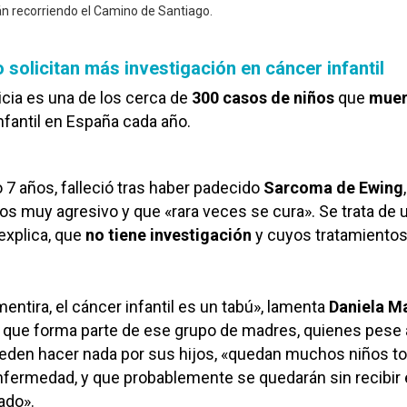
án recorriendo el Camino de Santiago.
 solicitan más investigación en cáncer infantil
icia es una de los cerca de
300 casos de niños
que
muer
nfantil en España cada año.
lo 7 años, falleció tras haber padecido
Sarcoma de Ewing
s muy agresivo y que «rara veces se cura». Se trata de 
explica, que
no tiene investigación
y cuyos tratamientos
ntira, el cáncer infantil es un tabú», lamenta
Daniela
Ma
 que forma parte de ese grupo de madres, quienes pese 
eden hacer nada por sus hijos, «quedan muchos niños to
fermedad, y que probablemente se quedarán sin recibir 
ado».