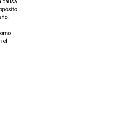
 a causa
opósito
año.
como
n el