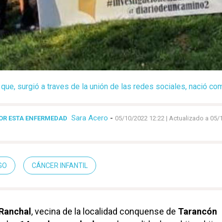
a que, surgió a traves de la unión de las redes sociales, nació c
Sara Acero
-
POR ESTA ENFERMEDAD
05/10/2022 12:22
| Actualizado a 05/
GO
CÁNCER INFANTIL
Ranchal
, vecina de la localidad conquense de
Tarancón