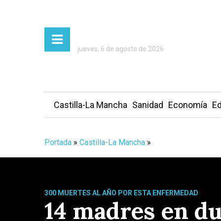
jueves, 6 de agosto de 2026
Castilla-La Mancha
Sanidad
Economía
Ed
Portada
»
Castilla-La Mancha
»
300 MUERTES AL AÑO POR ESTA ENFERMEDAD
14 madres en du