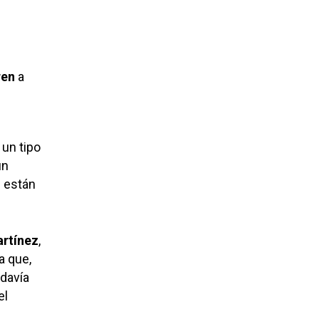
en
a
, un tipo
un
 están
rtínez
,
a que,
davía
el