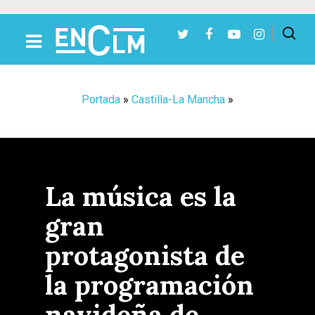
Presiona Intro para buscar o ESC para cerrar
Portada
»
Castilla-La Mancha
»
La música es la
gran
protagonista de
la programación
navideña de