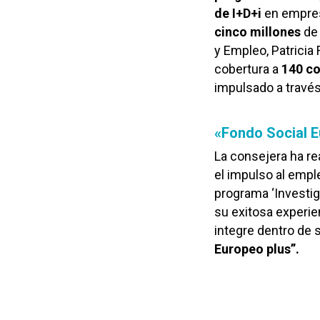
de I+D+i
en empresa
cinco millones
de 
y Empleo, Patricia
cobertura a
140 co
impulsado a travé
«Fondo Social E
La consejera ha r
el impulso al empl
programa ‘Investig
su exitosa experie
integre dentro de
Europeo plus”.