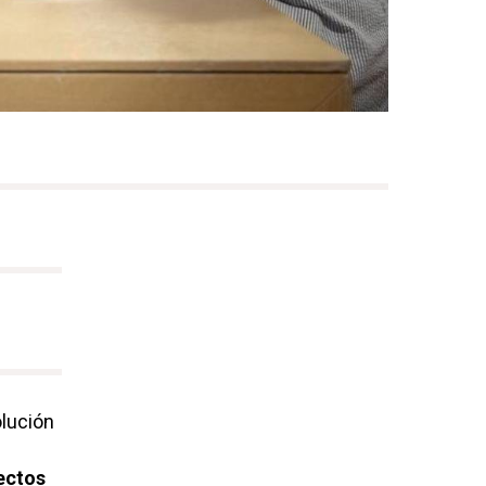
olución
ectos