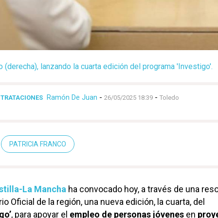
o (derecha), lanzando la cuarta edición del programa 'Investigo'.
Ramón De Juan
-
-
NTRATACIONES
26/05/2025 18:39
Toledo
PATRICIA FRANCO
stilla-La Mancha
ha convocado hoy, a través de una res
io Oficial de la región, una nueva edición, la cuarta, del
go’
, para apoyar el
empleo de personas jóvenes
en
proy