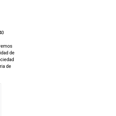
40
evemos
idad de
ociedad
ria de