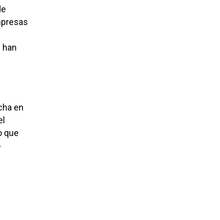
de
mpresas
e han
cha en
el
o que
o