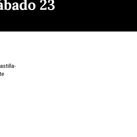
ábado 23
stilla-
te