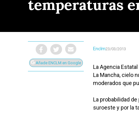
temperaturas en
Enclm
23/03/2013
Añade ENCLM en Google
La Agencia Estatal
La Mancha, cielo 
moderados que pu
La probabilidad de
suroeste y por la 
Presiona Intro para buscar o ESC para cerrar