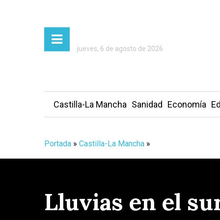
jueves, 6 de agosto de 2026
Castilla-La Mancha
Sanidad
Economía
Ed
Portada
»
Castilla-La Mancha
»
Lluvias en el su