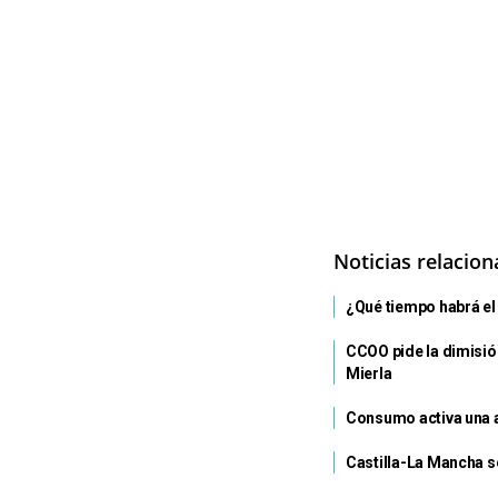
Noticias relacio
¿Qué tiempo habrá el 
CCOO pide la dimisió
Mierla
Consumo activa una a
Castilla-La Mancha se