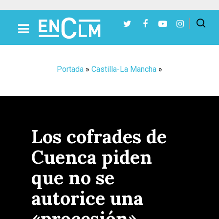
Presiona Intro para buscar o ESC para cerrar
Portada
»
Castilla-La Mancha
»
Los cofrades de
Cuenca piden
que no se
autorice una
«procesión»