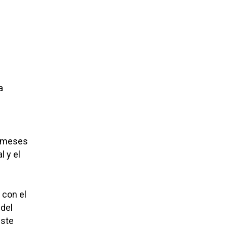
a
e meses
 y el
 con el
 del
este