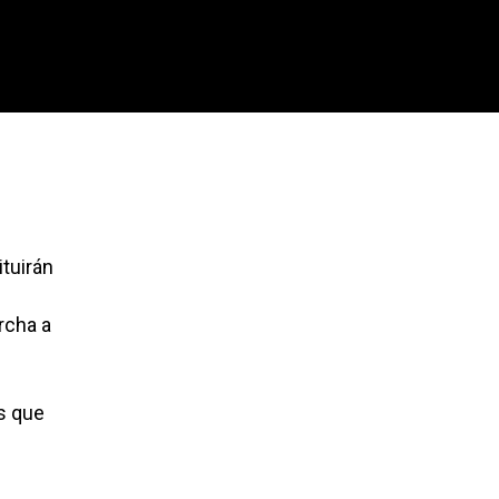
tuirán
rcha a
s que