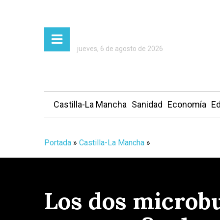
jueves, 6 de agosto de 2026
Castilla-La Mancha
Sanidad
Economía
Ed
Portada
»
Castilla-La Mancha
»
Los dos microbu