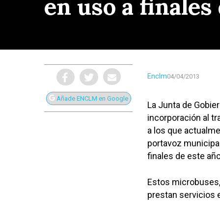
en uso a finales
Enclm
04/04/2013
Añade ENCLM en Google
La Junta de Gobier
incorporación al t
a los que actualmen
portavoz municipa
finales de este año
Estos microbuses, 
Presiona Intro para buscar o ESC para cerrar
prestan servicios e