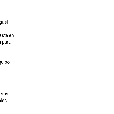
guel
o
esta en
n para
quipo
ursos
les.