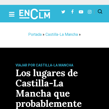
Presiona Intro para buscar o ESC para cerrar
Portada
»
Castilla-La Mancha
»
VIAJAR POR CASTILLA-LA MANCHA
Los lugares de
Castilla-La
Mancha que
probablemente