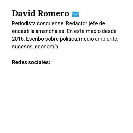
Medio Ambiente
David Romero
Planeta Rural
Periodista conquense. Redactor jefe de
Especiales
encastillalamancha.es. En este medio desde
Política
2016. Escribo sobre política, medio ambiente,
sucesos, economía…
Galerías
Redes sociales: