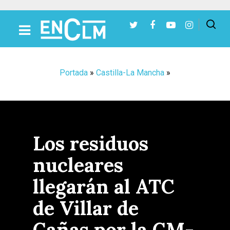
Presiona Intro para buscar o ESC para cerrar
Portada
»
Castilla-La Mancha
»
Los residuos
nucleares
llegarán al ATC
de Villar de
Cañas por la CM-