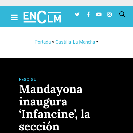
Presiona Intro para buscar o ESC para cerrar
Portada
»
Castilla-La Mancha
»
FESCIGU
Mandayona
inaugura
‘Infancine’, la
sección