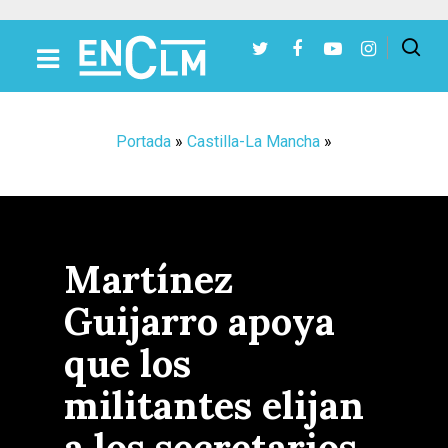
Presiona Intro para buscar o ESC para cerrar
Portada
»
Castilla-La Mancha
»
Martínez
Guijarro apoya
que los
militantes elijan
a los secretarios