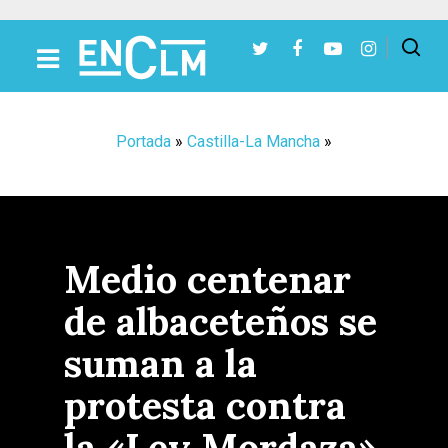
Presiona Intro para buscar o ESC para cerrar
Portada
»
Castilla-La Mancha
»
Medio centenar
de albaceteños se
suman a la
protesta contra
la «Ley Mordaza»