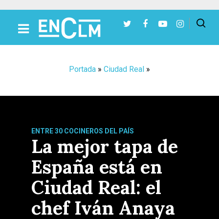
Presiona Intro para buscar o ESC para cerrar
Portada
»
Ciudad Real
»
ENTRE 30 COCINEROS DEL PAÍS
La mejor tapa de
España está en
Ciudad Real: el
chef Iván Anaya