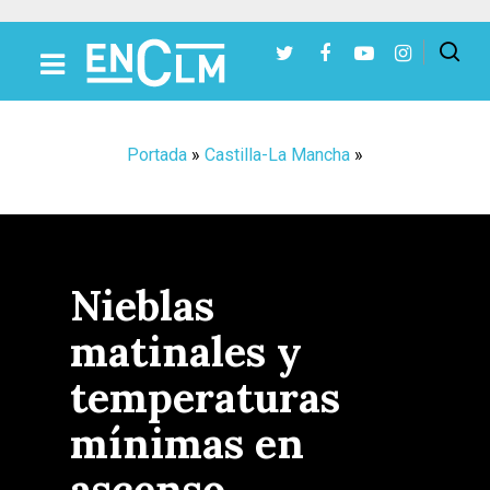
Presiona Intro para buscar o ESC para cerrar
Portada
»
Castilla-La Mancha
»
Nieblas
matinales y
temperaturas
mínimas en
ascenso