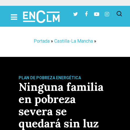
Presiona Intro para buscar o ESC para cerrar
Portada
»
Castilla-La Mancha
»
PLAN DE POBREZA ENERGÉTICA
Ninguna familia
en pobreza
severa se
quedará sin luz