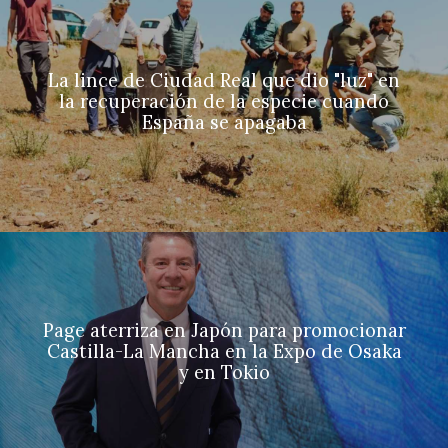
La lince de Ciudad Real que dio "luz" en
la recuperación de la especie cuando
España se apagaba
Page aterriza en Japón para promocionar
Castilla-La Mancha en la Expo de Osaka
y en Tokio