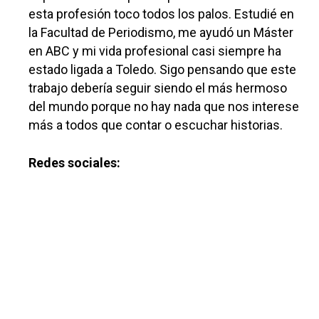
esta profesión toco todos los palos. Estudié en
la Facultad de Periodismo, me ayudó un Máster
en ABC y mi vida profesional casi siempre ha
Castilla-La Manch
estado ligada a Toledo. Sigo pensando que este
trabajo debería seguir siendo el más hermoso
Toledo
Sanidad
del mundo porque no hay nada que nos interese
Ciudad Real
Economía
más a todos que contar o escuchar historias.
Albacete
Educación
Redes sociales:
Cuenca
Cultura
Guadalajara
Deportes
Talavera
Sucesos
Medio Ambiente
Planeta Rural