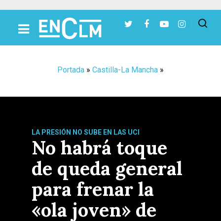
Presiona Intro para buscar o ESC para cerrar
Portada
»
Castilla-La Mancha
»
LA PRESIÓN NO SUBE EN LAS UCI
No habrá toque
de queda general
para frenar la
«ola joven» de