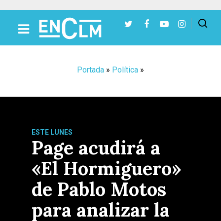
Presiona Intro para buscar o ESC para cerrar
Portada
»
Política
»
ESTE LUNES
Page acudirá a
«El Hormiguero»
de Pablo Motos
para analizar la