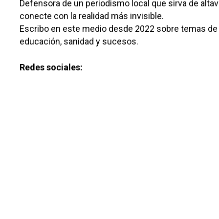
Defensora de un periodismo local que sirva de alta
Toledo
Sanidad
conecte con la realidad más invisible.
Ciudad Real
Escribo en este medio desde 2022 sobre temas de 
Economía
educación, sanidad y sucesos.
Albacete
Educación
Cuenca
Redes sociales:
Cultura
Guadalajara
Deportes
Talavera
Sucesos
Medio Ambiente
Planeta Rural
Especiales
Política
Galerías