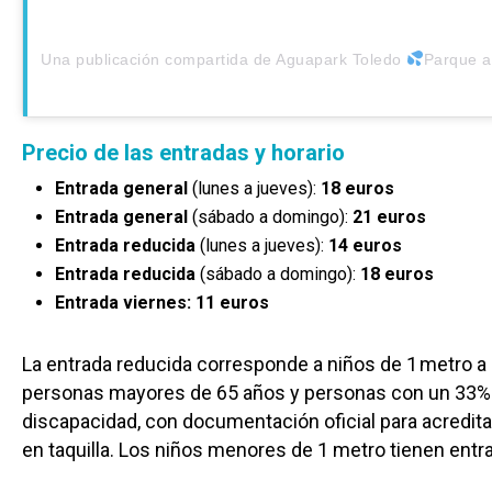
Una publicación compartida de Aguapark Toledo
Parque acuático hinchable ma
Precio de las entradas y horario
Entrada general
(lunes a jueves):
18 euros
Entrada general
(sábado a domingo):
21 euros
Entrada reducida
(lunes a jueves):
14 euros
Entrada reducida
(sábado a domingo):
18 euros
Entrada viernes: 11 euros
La entrada reducida corresponde a niños de 1 metro a
personas mayores de 65 años y personas con un 33%
discapacidad, con documentación oficial para acredit
en taquilla. Los niños menores de 1 metro tienen entra