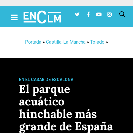
Presiona Intro para buscar o ESC para cerrar
Portada
»
Castilla-La Mancha
»
Toledo
»
EN EL CASAR DE ESCALONA
El parque
acuático
hinchable más
grande de España