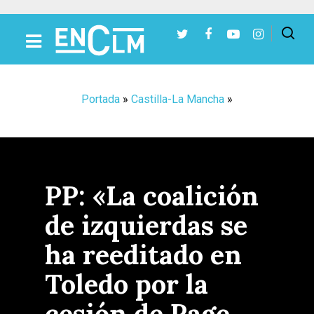
Presiona Intro para buscar o ESC para cerrar
Portada
»
Castilla-La Mancha
»
PP: «La coalición
de izquierdas se
ha reeditado en
Toledo por la
cesión de Page