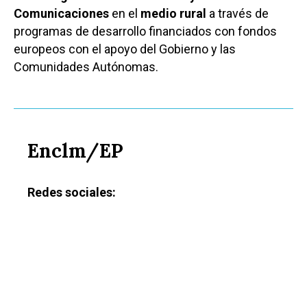
Comunicaciones
en el
medio
rural
a través de
programas de desarrollo financiados con fondos
europeos con el apoyo del Gobierno y las
Comunidades Autónomas.
Castilla-La Manch
Enclm/EP
Toledo
Sanidad
Ciudad Real
Economía
Redes sociales:
Albacete
Educación
Cuenca
Cultura
Guadalajara
Deportes
Talavera
Sucesos