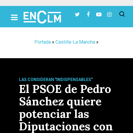
Presiona Intro para buscar o ESC para cerrar
Portada
»
Castilla-La Mancha
»
LAS CONSIDERAN "INDISPENSABLES"
El PSOE de Pedro
Sánchez quiere
potenciar las
Diputaciones con