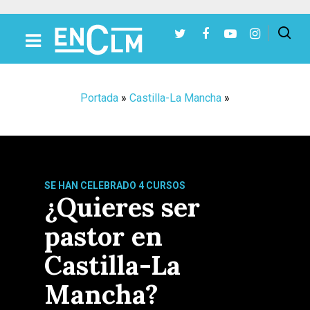
Presiona Intro para buscar o ESC para cerrar
Portada
»
Castilla-La Mancha
»
SE HAN CELEBRADO 4 CURSOS
¿Quieres ser
pastor en
Castilla-La
Mancha?