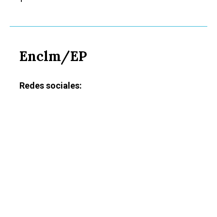
Enclm/EP
Redes sociales:
Castilla-La Manch
Toledo
Sanidad
Ciudad Real
Economía