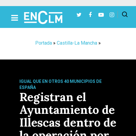
Presiona Intro para buscar o ESC para cerrar
Portada
»
Castilla-La Mancha
»
IGUAL QUE EN OTROS 40 MUNICIPIOS DE
ESPAÑA
Registran el
Ayuntamiento de
Illescas dentro de
la operación por