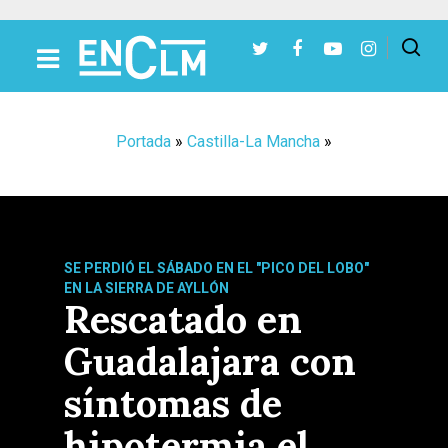
Presiona Intro para buscar o ESC para cerrar
Portada
»
Castilla-La Mancha
»
SE PERDIÓ EL SÁBADO EN EL "PICO DEL LOBO"
EN LA SIERRA DE AYLLÓN
Rescatado en
Guadalajara con
síntomas de
hipotermia el