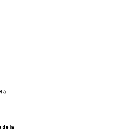
M a
e de la