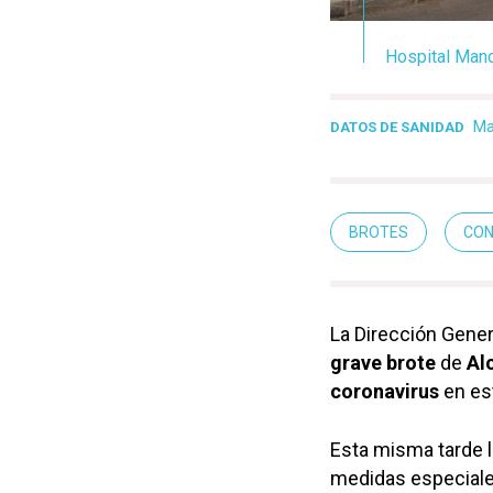
Hospital Manc
Mar
DATOS DE SANIDAD
BROTES
CO
La Dirección Gener
grave brote
de
Al
coronavirus
en es
Esta misma tarde l
medidas especiale