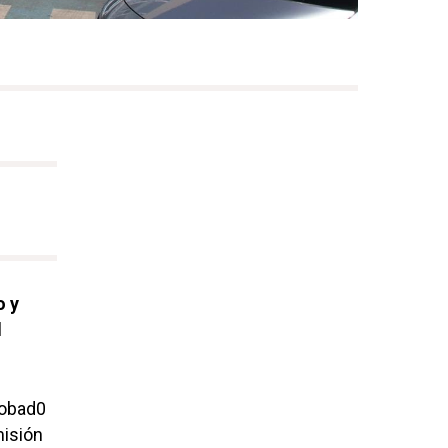
o y
l
robad0
misión