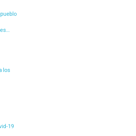
l pueblo
ares…
a los
vid-19