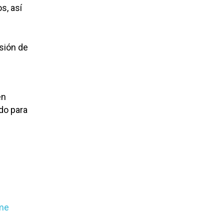
s, así
nsión de
en
do para
ime