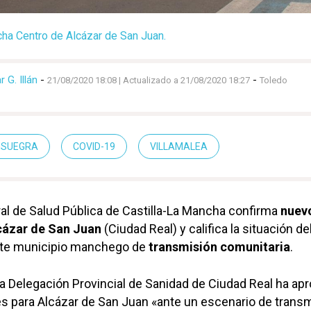
ha Centro de Alcázar de San Juan.
 G. Illán
-
-
21/08/2020 18:08
| Actualizado a 21/08/2020 18:27
Toledo
NSUEGRA
COVID-19
VILLAMALEA
al de Salud Pública de Castilla-La Mancha confirma
nuev
cázar de San Juan
(Ciudad Real) y califica la situación de
te municipio manchego de
transmisión comunitaria
.
a Delegación Provincial de Sanidad de Ciudad Real ha ap
s para Alcázar de San Juan «ante un escenario de trans