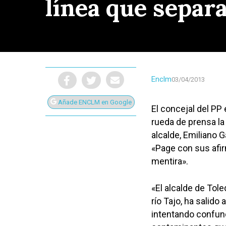
línea que separa
Enclm
03/04/2013
Añade ENCLM en Google
El concejal del PP
rueda de prensa la 
alcalde, Emiliano 
«Page con sus afir
mentira».
«El alcalde de Tol
Presiona Intro para buscar o ESC para cerrar
río Tajo, ha salido
intentando confund