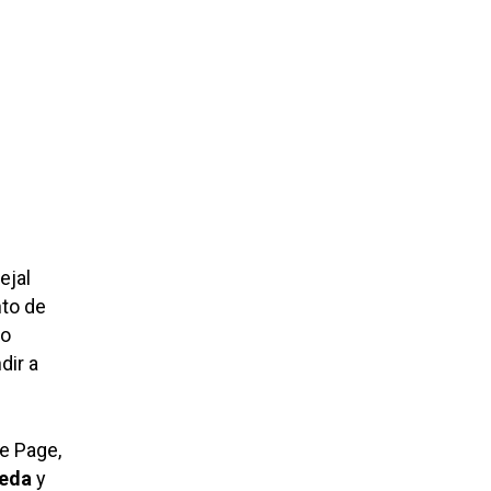
ejal
nto de
do
dir a
e Page,
reda
y