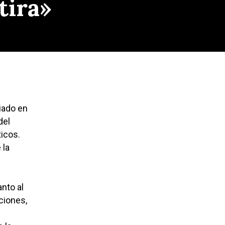
tira»
iado en
del
ticos.
 la
nto al
ciones,