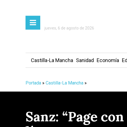
jueves, 6 de agosto de 2026
Castilla-La Mancha
Sanidad
Economía
Ed
Portada
»
Castilla-La Mancha
»
Sanz: “Page con