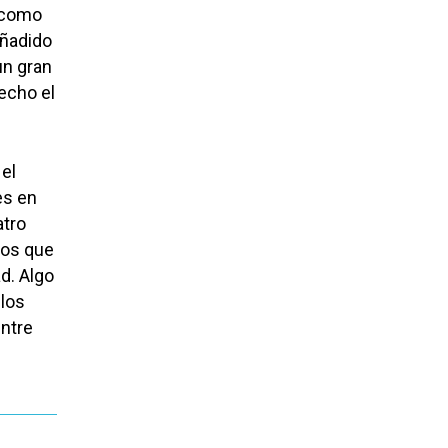
, como
añadido
un gran
echo el
 el
es en
atro
mos que
d. Algo
 los
entre