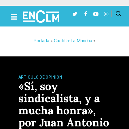
Presiona Intro para buscar o ESC para cerrar
Portada
»
Castilla-La Mancha
»
ARTÍCULO DE OPINIÓN
«Sí, soy
sindicalista, y a
mucha honra»,
por Juan Antonio