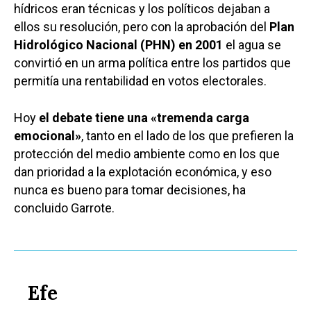
Castilla-La Manch
hídricos eran técnicas y los políticos dejaban a
ellos su resolución, pero con la aprobación del
Plan
Toledo
Sanidad
Hidrológico Nacional (PHN) en 2001
el agua se
Ciudad Real
Economía
convirtió en un arma política entre los partidos que
Albacete
permitía una rentabilidad en votos electorales.
Educación
Cuenca
Cultura
Hoy
el debate tiene una «tremenda carga
Guadalajara
emocional»
, tanto en el lado de los que prefieren la
Deportes
Talavera
protección del medio ambiente como en los que
dan prioridad a la explotación económica, y eso
Sucesos
nunca es bueno para tomar decisiones, ha
Medio Ambiente
concluido Garrote.
Planeta Rural
Especiales
Política
Efe