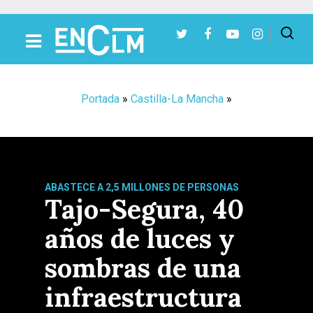
Presiona Intro para buscar o ESC para cerrar
Portada
»
Castilla-La Mancha
»
ABASTECE A 2,5 MILLONES DE PERSONAS
Tajo-Segura, 40
años de luces y
sombras de una
infraestructura