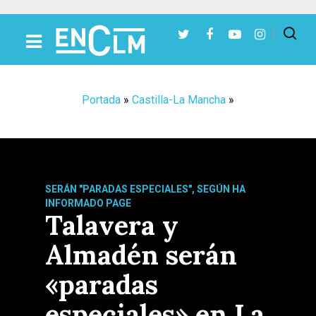
Presiona Intro para buscar o ESC para cerrar
Portada
»
Castilla-La Mancha
»
SERÁN "PARADAS ESPECIALES", SEGÚN HA
INFORMADO PAGE
Talavera y
Almadén serán
«paradas
especiales» en La