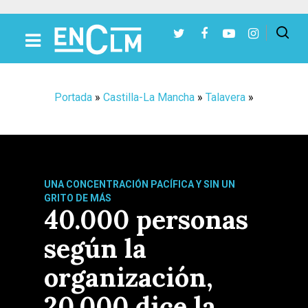
Presiona Intro para buscar o ESC para cerrar
Portada
»
Castilla-La Mancha
»
Talavera
»
UNA CONCENTRACIÓN PACÍFICA Y SIN UN
GRITO DE MÁS
40.000 personas
según la
organización,
20.000 dice la