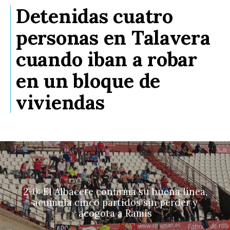
Detenidas cuatro
personas en Talavera
cuando iban a robar
en un bloque de
viviendas
2-0: El Albacete confirma su buena línea,
acumula cinco partidos sin perder y
acogota a Ramis