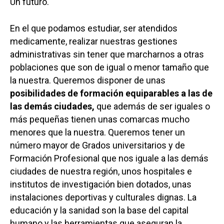
Un futuro.
Castilla-La Manch
Toledo
Sanidad
En el que podamos estudiar, ser atendidos
medicamente, realizar nuestras gestiones
Ciudad Real
Economía
administrativas sin tener que marcharnos a otras
Albacete
Educación
poblaciones que son de igual o menor tamaño que
Cuenca
la nuestra. Queremos disponer de unas
Cultura
posibilidades de formación equiparables a las de
Guadalajara
las demás ciudades,
que además de ser iguales o
Deportes
Talavera
más pequeñas tienen unas comarcas mucho
Sucesos
menores que la nuestra. Queremos tener un
número mayor de Grados universitarios y de
Medio Ambiente
Formación Profesional que nos iguale a las demás
Planeta Rural
ciudades de nuestra región, unos hospitales e
institutos de investigación bien dotados, unas
Especiales
instalaciones deportivas y culturales dignas. La
Política
educación y la sanidad son la base del capital
humano y las herramientas que aseguran la