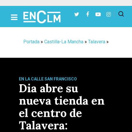
Presiona Intro para buscar o ESC para cerrar
Portada
»
Castilla-La Mancha
»
Talavera
»
EN LA CALLE SAN FRANCISCO
Dia abre su
nueva tienda en
el centro de
Talavera: