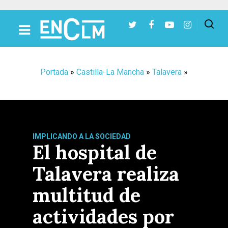
Presiona Intro para buscar o ESC para cerrar
Portada
»
Castilla-La Mancha
»
Talavera
»
IMPLICANDO A LA SOCIEDAD
El hospital de
Talavera realiza
multitud de
actividades por