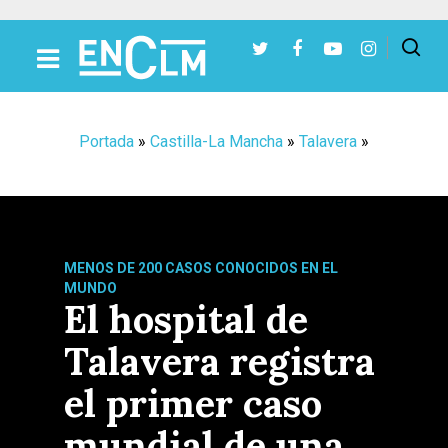
Presiona Intro para buscar o ESC para cerrar
Portada
»
Castilla-La Mancha
»
Talavera
»
MENOS DE 200 CASOS CONOCIDOS EN EL
MUNDO
El hospital de
Talavera registra
el primer caso
mundial de una