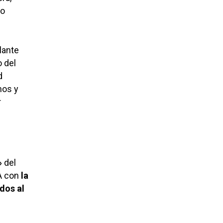
to
lante
o del
d
nos y
r
»
del
A con
la
dos al