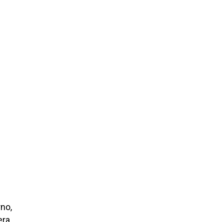
no,
ra,