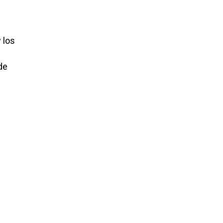
 los
de