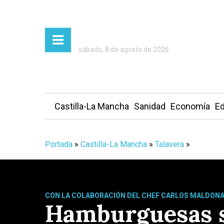
sábado, 8 de agosto de 2026
Castilla-La Mancha
Sanidad
Economía
Ed
Portada
»
Castilla-La Mancha
»
Talavera
»
CON LA COLABORACIÓN DEL CHEF CARLOS MALDON
Hamburguesas so