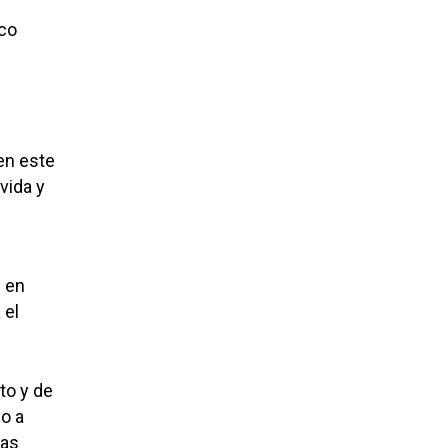
nco
en este
vida y
n en
 el
to y de
o a
das