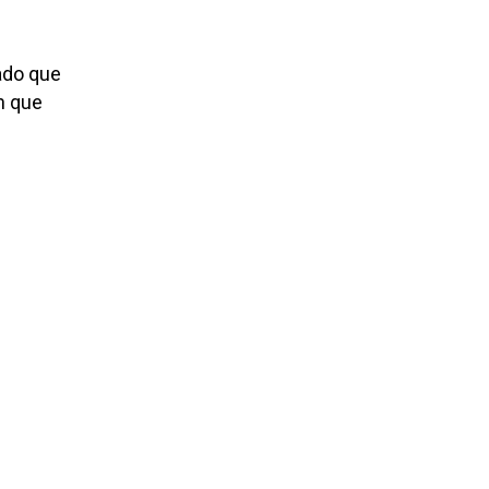
cado que
n que