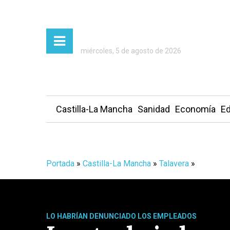
miércoles, 5 de agosto de 2026
Castilla-La Mancha
Sanidad
Economía
Ed
Portada
»
Castilla-La Mancha
»
Talavera
»
LO HABRÍAN DENUNCIADO LOS EMPLEADOS