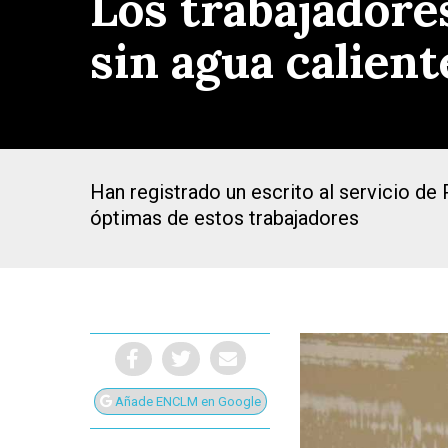
Los trabajadores
sin agua calien
Han registrado un escrito al servicio d
óptimas de estos trabajadores
Presiona Intro para buscar o ESC para cerrar
Añade ENCLM en Google