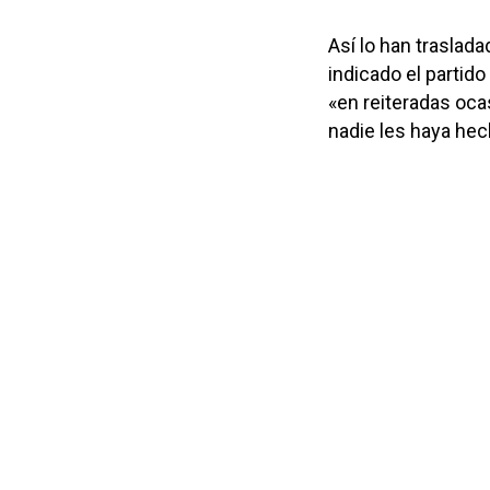
Así lo han traslada
indicado el partid
«en reiteradas oca
nadie les haya hec