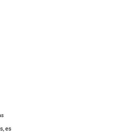
as
s, es