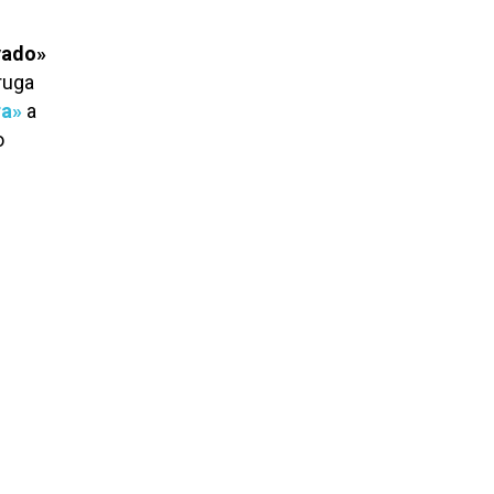
vado»
ruga
ra»
a
o