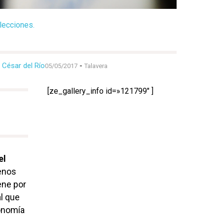
lecciones.
César del Río
-
05/05/2017
Talavera
[ze_gallery_info id=»121799″ ]
el
menos
ene por
l que
onomía