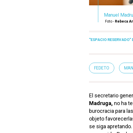
Manuel Madrug
Foto -
Rebeca A
"ESPACIO RESERVADO" 
FEDETO
MAN
El secretario gene
Madruga,
no ha te
burocracia para la
objeto favorecerla
se siga apretando