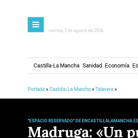
viernes, 7 de agosto de 2026
Castilla-La Mancha
Sanidad
Economía
Ed
Portada
»
Castilla-La Mancha
»
Talavera
»
"ESPACIO RESERVADO" DE ENCASTILLALAMANCHA.ES
Madruga: «Un pu