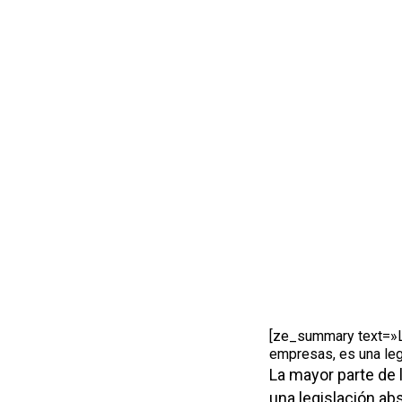
[ze_summary text=»La
empresas, es una leg
La mayor parte de 
una legislación a