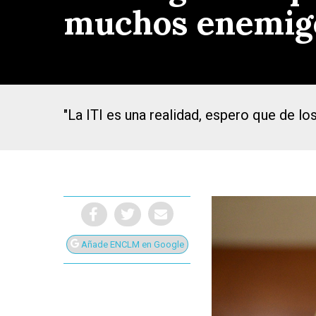
muchos enemigos
"La ITI es una realidad, espero que de l
Añade ENCLM en Google
Presiona Intro para buscar o ESC para cerrar