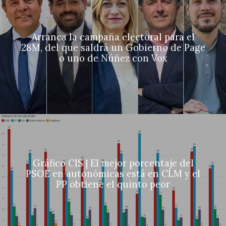
Arranca la campaña electoral para el
28M, del que saldrá un Gobierno de Page
o uno de Núñez con Vox
Gráfico CIS | El mejor porcentaje del
PSOE en autonómicas está en CLM y el
PP obtiene el quinto peor