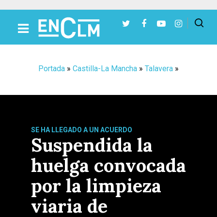
Presiona Intro para buscar o ESC para cerrar
Portada
»
Castilla-La Mancha
»
Talavera
»
SE HA LLEGADO A UN ACUERDO
Suspendida la
huelga convocada
por la limpieza
viaria de