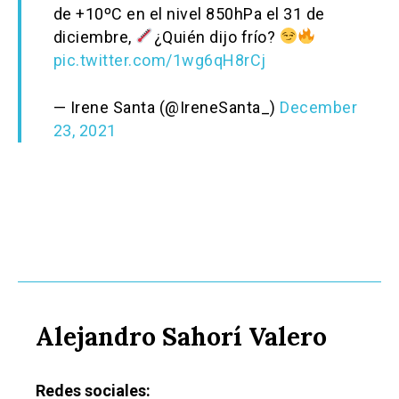
de +10ºC en el nivel 850hPa el 31 de
diciembre,
¿Quién dijo frío?
pic.twitter.com/1wg6qH8rCj
— Irene Santa (@IreneSanta_)
December
23, 2021
Alejandro Sahorí Valero
Castilla-La Manch
Redes sociales: